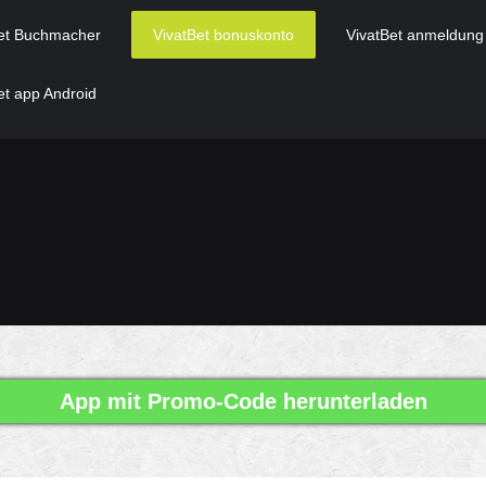
et Buchmacher
VivatBet bonuskonto
VivatBet anmeldung
et app Android
App mit Promo-Code herunterladen