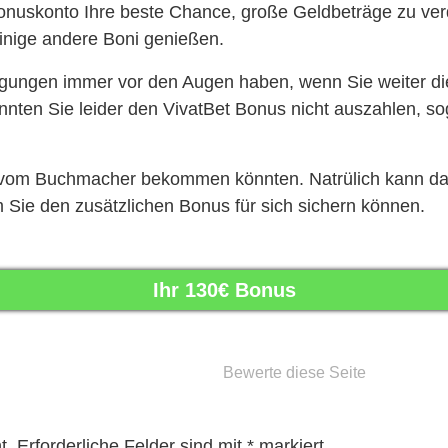
Bonuskonto Ihre beste Chance, große Geldbeträge zu ver
inige andere Boni genießen.
ngungen immer vor den Augen haben, wenn Sie weiter d
nnten Sie leider den VivatBet Bonus nicht auszahlen, s
 vom Buchmacher bekommen könnten. Natrülich kann das e
 Sie den zusätzlichen Bonus für sich sichern können.
Ihr 130€ Bonus
Bewerte diese Seite
t.
Erforderliche Felder sind mit
*
markiert