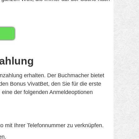
zahlung
inzahlung erhalten. Der Buchmacher bietet
 den Bonus VivatBet, den Sie für die erste
d eine der folgenden Anmeldeoptionen
to mit Ihrer Telefonnummer zu verknüpfen.
en.