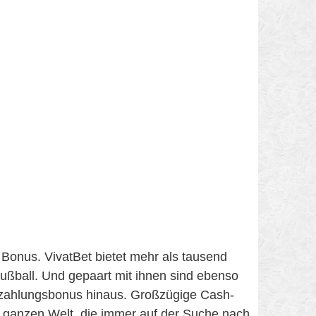
 Bonus. VivatBet bietet mehr als tausend
ußball. Und gepaart mit ihnen sind ebenso
inzahlungsbonus hinaus. Großzügige Cash-
r ganzen Welt, die immer auf der Suche nach