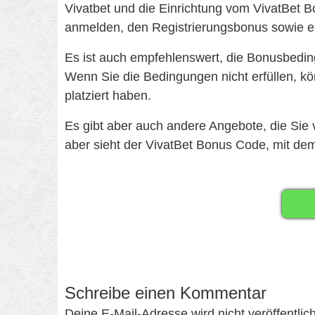
Vivatbet und die Einrichtung vom VivatBet 
anmelden, den Registrierungsbonus sowie e
Es ist auch empfehlenswert, die Bonusbedi
Wenn Sie die Bedingungen nicht erfüllen, kö
platziert haben.
Es gibt aber auch andere Angebote, die Sie
aber sieht der VivatBet Bonus Code, mit dem
Schreibe einen Kommentar
Deine E-Mail-Adresse wird nicht veröffentlich