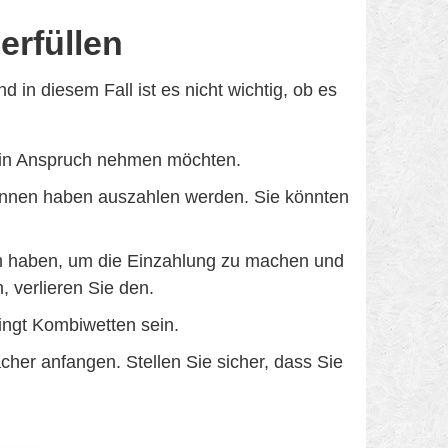
 erfüllen
 in diesem Fall ist es nicht wichtig, ob es
t in Anspruch nehmen möchten.
onnen haben auszahlen werden. Sie könnten
um haben, um die Einzahlung zu machen und
 verlieren Sie den.
ingt Kombiwetten sein.
her anfangen. Stellen Sie sicher, dass Sie